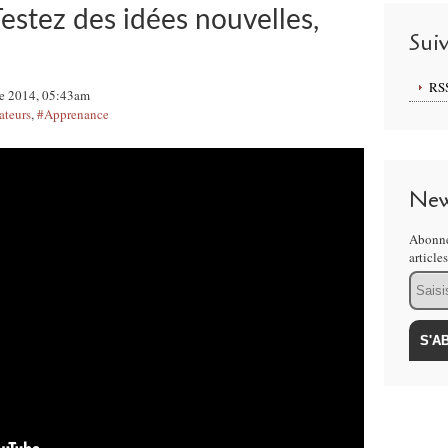
estez des idées nouvelles,
Sui
RS
e 2014, 05:43am
ateurs
,
#Apprenance
New
Abonne
article
Email