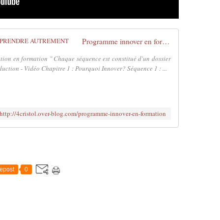
Programme innover en formation - APPRENDRE AUTREMENT
en formation " Chaque séquence est constitué d'un dossier
uction - Vidéo Chapitre 1 : Pourquoi Innover? Séquence 1 : ...
http://4cristol.over-blog.com/programme-innover-en-formation
epost
0