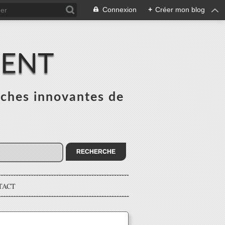
Connexion
+
Créer mon blog
MENT
ches innovantes de
s
TACT