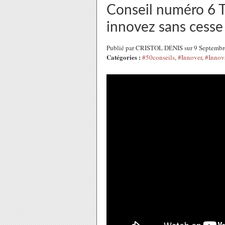
Conseil numéro 6 T
innovez sans cesse
Publié par CRISTOL DENIS sur 9 Septembr
Catégories :
#50conseils
,
#Innover
,
#Innov