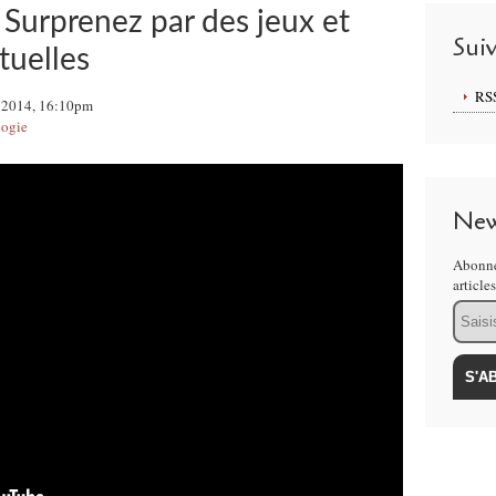
Surprenez par des jeux et
Sui
tuelles
RS
 2014, 16:10pm
ogie
New
Abonne
article
Email