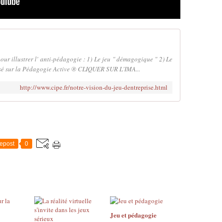
ur illustrer l' anti-pédagogie : 1) Le jeu " démagogique " 2) Le
sé sur la Pédagogie Active ® CLIQUER SUR L'IMA...
http://www.cipe.fr/notre-vision-du-jeu-dentreprise.html
epost
0
Jeu et pédagogie