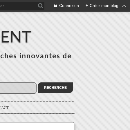
Connexion
+
Créer mon blog
MENT
ches innovantes de
s
TACT