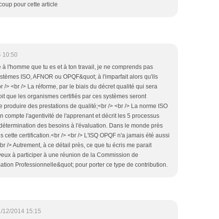
oup pour cette article
 10:50
e à l'homme que tu es et à ton travail, je ne comprends pas
ystèmes ISO, AFNOR ou OPQF&quot; à l'imparfait alors qu'ils
 /> <br /> La réforme, par le biais du décret qualité qui sera
oit que les organismes certifiés par ces systèmes seront
produire des prestations de qualité;<br /> <br /> La norme ISO
compte l'agentivité de l'apprenant et décrit les 5 processus
 détermination des besoins à l'évaluation. Dans le monde près
cette certification.<br /> <br /> L'ISQ OPQF n'a jamais été aussi
<br /> Autrement, à ce détail près, ce que tu écris me parait
tu veux à participer à une réunion de la Commission de
tion Professionnelle&quot; pour porter ce type de contribution.
/12/2014 15:15