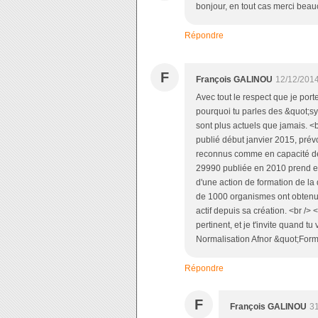
bonjour, en tout cas merci beauc
Répondre
F
François GALINOU
12/12/2014
Avec tout le respect que je port
pourquoi tu parles des &quot;s
sont plus actuels que jamais. <br
publié début janvier 2015, prév
reconnus comme en capacité de 
29990 publiée en 2010 prend en 
d'une action de formation de la
de 1000 organismes ont obtenus 
actif depuis sa création. <br /> 
pertinent, et je t'invite quand 
Normalisation Afnor &quot;Forma
Répondre
F
François GALINOU
31