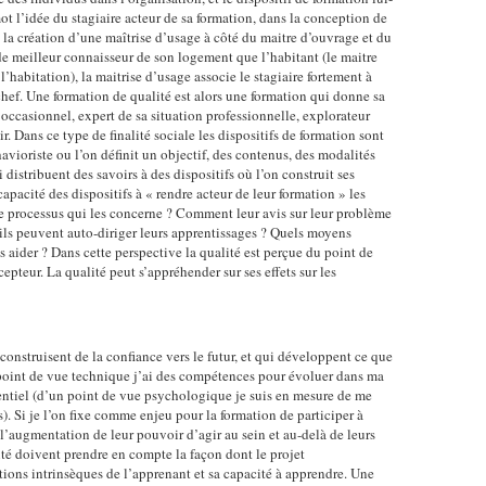
t l’idée du stagiaire acteur de sa formation, dans la conception de
t la création d’une maîtrise d’usage à côté du maitre d’ouvrage et du
t de meilleur connaisseur de son logement que l’habitant (le maitre
l’habitation), la maitrise d’usage associe le stagiaire fortement à
chef. Une formation de qualité est alors une formation qui donne sa
occasionnel, expert de sa situation professionnelle, explorateur
r. Dans ce type de finalité sociale les dispositifs de formation sont
avioriste ou l’on définit un objectif, des contenus, des modalités
distribuent des savoirs à des dispositifs où l’on construit ses
capacité des dispositifs à « rendre acteur de leur formation » les
le processus qui les concerne ? Comment leur avis sur leur problème
ils peuvent auto-diriger leurs apprentissages ? Quels moyens
s aider ? Dans cette perspective la qualité est perçue du point de
epteur. La qualité peut s’appréhender sur ses effets sur les
i construisent de la confiance vers le futur, et qui développent ce que
 point de vue technique j’ai des compétences pour évoluer dans ma
otentiel (d’un point de vue psychologique je suis en mesure de me
). Si je l’on fixe comme enjeu pour la formation de participer à
 l’augmentation de leur pouvoir d’agir au sein et au-delà de leurs
lité doivent prendre en compte la façon dont le projet
tions intrinsèques de l’apprenant et sa capacité à apprendre. Une