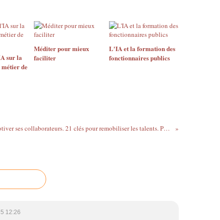
Méditer pour mieux
L'IA et la formation des
A sur la
faciliter
fonctionnaires publics
 métier de
7 jours pour motiver ses collaborateurs. 21 clés pour remobiliser les talents. Philippe Auriol et Marie-Odile Vervisch. Eyrolles. 2013. 152 pages.
5 12:26