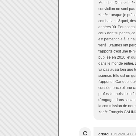
Mon cher Denis,<br />
conviction ne sont pas
<br /> Lorsque je prés
combattants&quot; des 
années 90. Pour certai
ceux dont tu parles, ce
est perceptible à la ha
fierté. D'autres ont pe
t'apporte c'est une IN
publiée en 2010, et q
dans le monde entier. 
va pas aussi loin que 
science. Elle est un gui
t'apporter. Car quoi qu'
conséquence et une con
professionnels de la fo
s'engager dans ses acti
la commission de norma
<br /> François GALI
C
cristol
13/12/2014 08: