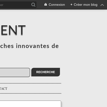
Connexion
+
Créer mon blog
MENT
ches innovantes de
s
TACT