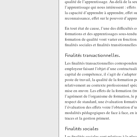
qualité de l’apprentissage. Au-delà de la se
l’apprentissage qui nous intéressent : effets 
la capacité d’apprendre à apprendre, effet su
reconnaissance, effet sur le pouvoir d’appr
En tout état de cause, l’une des difficultés e
formations et des apprentissages sous-tendus
formation de qualité vont varier en fonction d
finalités sociales et finalités transitionnelles
Finalités transactionnelles.
Les finalités transactionnelles corresponden
employeur faisant l’objet d’une contractual
capital de compétence, il s’agit de s’adapter
poste de travail, la qualité de la formation 
relativement au contexte professionnel spécif
mise en œuvre. Les effets de la formation (tr
l’agrément de l’organisme de formation, le 
respect de standard, une évaluation formativ
l’évaluation des effets voire l’obtention d’un
modalités pédagogiques de face à face, en in
traces et la gestion priment.
Finalités sociales
Les finalités sociales sont relatives à la pla