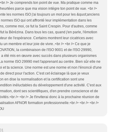
 <br /> Je comprends ton point de vue. Ma pratique comme ma
 heurtées parce que ma vision intègre ton point de vue. <br />
ente les normes ISO j'ai toujours un mot pour les &quot;anciens
normes ISO qui ont affronté leur implémentation dans les
ns, comme moi, ce fut la Saint Crespin. Pour d'autres, comme
 fut la Bérézina. Dans tous les cas, quand j'en parle, l'émotion
uteur de l'espérance. Certains montrent leur cicatrices avec
rdu un membre et leur joie de vivre..<br /> <br /> Ce que je
NOVATION, la combinaison de l'ISO 9001 et de l'ISO 29990,
ui a été mis en œuvre avec succès dans plusieurs organismes
La norme ISO 29990 met l'apprenant au centre. Bien sûr elle ne
toi et ta science. Une norme est une norme et non l'énoncé d'une
de direct pour l'action. C'est cet éclairage là que je veux
on en dise la normalisation et la certification sont une
dition inéluctables du développement d'une activité. C'est aux
rmation, dont ses scientifiques, d'en prendre conscience et de
vités.<br /> <br /> Je t'inviterai donc à la prochaine réunion de
lisation AFNOR formation professionnelle.<br /> <br /> <br />
NOU
01