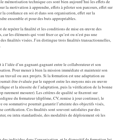
ule mémorisation technique ces sont bien aujourd’hui les effets de
sur la motivation à apprendre, effets à piloter son parcours, effet sur
r la confiance en soi et dans son organisation, effet sur la
endre ensemble et pour des buts appropriables.
st de repérer la finalité et les conditions de mise en œuvre des
, car les éléments qui vont fixer ce qu’est ou n’est pas une
es finalités visées. J’en distingue trois finalités transactionnelles,
.
t à l’idée d’un gagnant-gagnant entre le collaborateur et son
isation. Pour mener à bien la mission immédiate et maintenir son
 au travail ou aux projets. Si la formation est une adaptation au
pourrait être évaluée par le rapport entre les moyens mis en œuvre
ique et la réussite de l’adaptation, puis la vérification de la bonne
op rarement mesurer). Les critères de qualité se fixeront sur
pedigree du formateur (diplôme, CV, remise à jour continue), le
e ou sommative pourrait garantir l’atteinte des objectifs visés,
e certification. Ces finalités sont souvent satisfaites par des
ter, ou intra standardisée, des modalités de déploiement où les
ce des individus dans l’organisation, et le dispositif de formation lui-