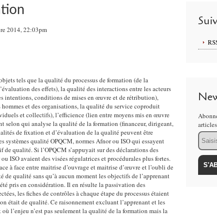
ation
Sui
re 2014, 22:03pm
RS
objets tels que la qualité du processus de formation (de la
’évaluation des effets), la qualité des interactions entre les acteurs
New
es intentions, conditions de mises en œuvre et de rétribution),
 hommes et des organisations, la qualité du service coproduit
viduels et collectifs), l’efficience (lien entre moyens mis en œuvre
Abonne
t selon qui analyse la qualité de la formation (financeur, dirigeant,
article
dalités de fixation et d’évaluation de la qualité peuvent être
Email
 des systèmes qualité OPQCM, normes Afnor ou ISO qui essayent
if de qualité. Si l’OPQCM s’appuyait sur des déclarations des
r ou ISO avaient des visées régulatrices et procédurales plus fortes.
ace à face entre maitrise d’ouvrage et maitrise d’œuvre et l’oubli de
té de qualité sans qu’à aucun moment les objectifs de l’apprenant
té pris en considération. Il en résulte la passivation des
ctées, les fiches de contrôles à chaque étape du processus étaient
on était de qualité. Ce raisonnement excluant l’apprenant et les
nt où l’enjeu n’est pas seulement la qualité de la formation mais la