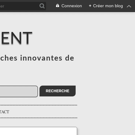
Connexion
+
Créer mon blog
MENT
ches innovantes de
s
TACT