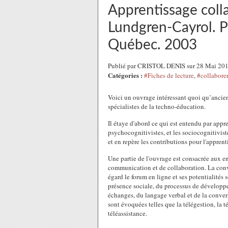
Apprentissage colla
Lundgren-Cayrol. Pr
Québec. 2003
Publié par CRISTOL DENIS sur 28 Mai 20
Catégories :
#Fiches de lecture
,
#collaborer
Voici un ouvrage intéressant quoi qu’ancien s
spécialistes de la techno-éducation.
Il étaye d'abord ce qui est entendu par appre
psychocognitivistes, et les sociocognitivistes
et en repère les contributions pour l'apprent
Une partie de l'ouvrage est consacrée aux e
communication et de collaboration. La conv
égard le forum en ligne et ses potentialités s
présence sociale, du processus de développem
échanges, du langage verbal et de la convers
sont évoquées telles que la télégestion, la té
téléassistance.