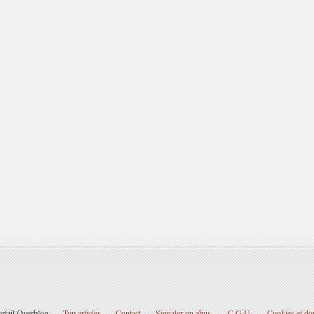
ortail Overblog
Top articles
Contact
Signaler un abus
C.G.U.
Cookies et do