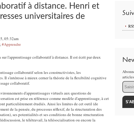
boratif à distance. Henri et
Sui
esses universitaires de
RS
15, 05:32am
,
#Apprendre
ur l'apprentissage collaboratif à distance. Il est écrit par deux
New
Abonne
ntissage collaboratif selon les constructivistes, les
article
. Il s'intéresse à mieux cerner la théorie de la flexibilité cognitive
issage collaboratif.
Email
nvironnements d'apprentissages virtuels aux questions de
ersation est prise en référence comme modèle d'apprentissage, à cet
ont particulièrement étudiés. Ainsi les limites de cet outil (de
ent de la pensée, du processus réflexif, de la structuration des
ation), ses potentialités et ses conditions de bonne structuration
lédiscussion, le télétravail, la télésocialisation ou encore la