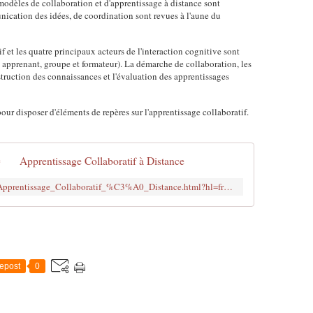
modèles de collaboration et d'apprentissage à distance sont
ication des idées, de coordination sont revues à l'aune du
 et les quatre principaux acteurs de l'interaction cognitive sont
, apprenant, groupe et formateur). La démarche de collaboration, les
nstruction des connaissances et l'évaluation des apprentissages
our disposer d'éléments de repères sur l'apprentissage collaboratif.
Apprentissage Collaboratif à Distance
https://books.google.be/books/about/Apprentissage_Collaboratif_%C3%A0_Distance.html?hl=fr&id=Ta15k76ItwIC
epost
0