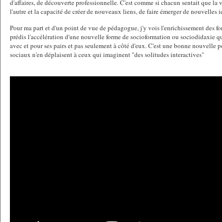
d'affaires, de découverte professionnelle. C'est comme si chacun sentait que la v
l'autre et la capacité de créer de nouveaux liens, de faire émerger de nouvelles i
Pour ma part et d'un point de vue de pédagogue, j'y vois l'enrichissement des fo
prédis l'accélération d'une nouvelle forme de socioformation ou sociodidaxie qu
avec et pour ses pairs et pas seulement à côté d'eux. C'est une bonne nouvelle p
sociaux n'en déplaisent à ceux qui imaginent "des solitudes interactives"