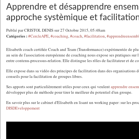
Apprendre et désapprendre ensemb
approche systèmique et facilitatio
Publié par CRISTOL DENIS sur 27 Octobre 2015, 05:48am
Catégories :
#CercleAPE
,
#coaching
,
#coach
,
#facilitation
,
#apprendreensemb
Elisabeth coach certifiée Coach and Team (Transformance) expérimentée de plus
au sein de l'association européenne de coaching nous expose ses pratiques sur l
entre contenu-processus-relation. Elle distingue les rôles de facilitateur et de c
Elle expose dans sa vidéo des principes de facilitation dans des organisations d
conseils pour la facilitation de groupes libres.
Ses apports sont particulièrement utiles pour ceux qui veulent
apprendre ensem
développer plus de méthode pour tirer le meilleur du potentiel d'un groupe.
En savoir plus sur le cabinet d'Elisabeth en lisant un working paper :sur les pro
DISDEveloppement