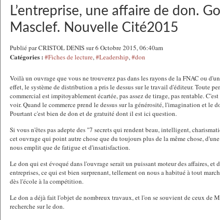
L’entreprise, une affaire de don. G
Masclef. Nouvelle Cité2015
Publié par CRISTOL DENIS sur 6 Octobre 2015, 06:40am
Catégories :
#Fiches de lecture
,
#Leadership
,
#don
Voilà un ouvrage que vous ne trouverez pas dans les rayons de la FNAC ou d'un
effet, le système de distribution a pris le dessus sur le travail d'éditeur. Toute 
commercial est impitoyablement écartée, pas assez de tirage, pas rentable. C'est 
voir. Quand le commerce prend le dessus sur la générosité, l'imagination et le don
Pourtant c'est bien de don et de gratuité dont il est ici question.
Si vous n'êtes pas adepte des "7 secrets qui rendent beau, intelligent, charismati
cet ouvrage qui point autre chose que du toujours plus de la même chose, d'une
nous emplit que de fatigue et d'insatisfaction.
Le don qui est évoqué dans l'ouvrage serait un puissant moteur des affaires, et
entreprises, ce qui est bien surprenant, tellement on nous a habitué à tout marc
dès l'école à la compétition.
Le don a déjà fait l'objet de nombreux travaux, et l'on se souvient de ceux de 
recherche sur le don.