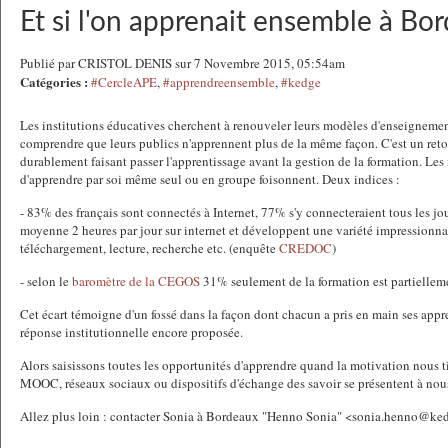
Et si l'on apprenait ensemble à Bo
Publié par CRISTOL DENIS sur 7 Novembre 2015, 05:54am
Catégories :
#CercleAPE
,
#apprendreensemble
,
#kedge
Les institutions éducatives cherchent à renouveler leurs modèles d'enseignement
comprendre que leurs publics n'apprennent plus de la même façon. C'est un reto
durablement faisant passer l'apprentissage avant la gestion de la formation. Les 
d'apprendre par soi même seul ou en groupe foisonnent. Deux indices :
- 83% des français sont connectés à Internet, 77% s'y connecteraient tous les jou
moyenne 2 heures par jour sur internet et développent une variété impressionnan
téléchargement, lecture, recherche etc. (enquête
CREDOC
)
- selon le
baromètre de la CEGOS
31% seulement de la formation est partiellem
Cet écart témoigne d'un fossé dans la façon dont chacun a pris en main ses appren
réponse institutionnelle encore proposée.
Alors saisissons toutes les opportunités d'apprendre quand la motivation nous tie
MOOC, réseaux sociaux ou dispositifs d'échange des savoir se présentent à nou
Allez plus loin : contacter Sonia à Bordeaux "Henno Sonia" <sonia.henno@k