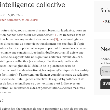
'intelligence collective
Sui
re 2015, 05:37am
gence collective
,
#CercleAPE
RS
de notre siècle, nous sommes plus nombreux sur la planète, nous en
tion par nos actions sur l'environnement
[1]
, les richesses sont de
ations humaines augmentent chaque année
[3]
, la technologie, en
les dimensions de notre vie et transforment nos sociétés. Il s’agit
New
rantes » face à ces phénomènes qui impactent les manières de vivre
e comme une caractéristique individuelle, pourtant il existe une
e cesse de s’approfondir, nous pouvons citer les travaux de Jean-
Abonne
ntelligence collective (en essaim, collective originelle et de
article
e collective globale à l’échelle de la planète) et ceux de
Email
(rôle du conflit et des émotions), les enjeux (d’éthique de leadership,
de facilitation). J’apporterai un élément complémentaire de réflexion
sociale de l’intelligence collective. Il s’agit d’hypothèses et de
er de façon scientifique ce que j’exprime c’est-à-dire avec un
futation, ou la référence à des expérimentations sociales mesurées.
 creuser :
e ?
il existe des phénomènes de socio-perception au sein de groupe ou