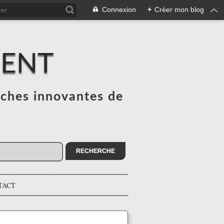
Connexion
+
Créer mon blog
MENT
ches innovantes de
s
TACT