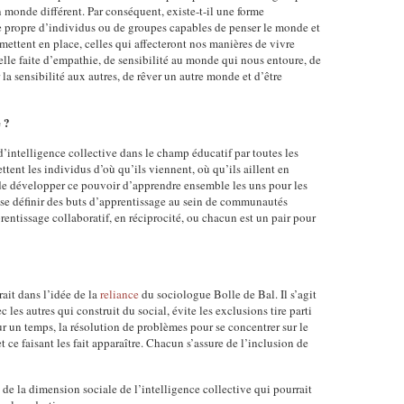
n monde différent. Par conséquent, existe-t-il une forme
 le propre d’individus ou de groupes capables de penser le monde et
 mettent en place, celles qui affecteront nos manières de vivre
elle faite d’empathie, de sensibilité au monde qui nous entoure, de
 la sensibilité aux autres, de rêver un autre monde et d’être
e ?
d’intelligence collective dans le champ éducatif par toutes les
ttent les individus d’où qu’ils viennent, où qu’ils aillent en
t de développer ce pouvoir d’apprendre ensemble les uns pour les
de se définir des buts d’apprentissage au sein de communautés
rentissage collaboratif, en réciprocité, ou chacun est un pair pour
rait dans l’idée de la
reliance
du sociologue Bolle de Bal. Il s’agit
 les autres qui construit du social, évite les exclusions tire parti
un temps, la résolution de problèmes pour se concentrer sur le
t ce faisant les fait apparaître. Chacun s’assure de l’inclusion de
e de la dimension sociale de l’intelligence collective qui pourrait