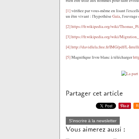
bien être utile aux hommes pour faire évol
[1]
vérifiez par vous-même en lisant l'excel
un être vivant : l'hypothèse
Gaïa
, l'ouvrage
[2]
https://fr.wikipedia.org/wiki/Thomas_Pi
[3]
https://fr.wikipedia.org/wiki/Migratio
[4]
http://davidlela.free.fr/IMG/pdf/L-Inte
[5]
Magnifique livre blanc à télécharger
htt
Partager cet article
R
S'inscrire à la newsletter
Vous aimerez aussi :