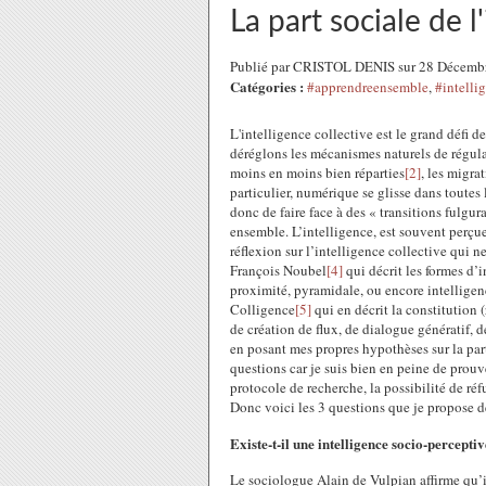
La part sociale de l
Publié par CRISTOL DENIS sur 28 Décemb
Catégories :
#apprendreensemble
,
#intelli
L'intelligence collective est le grand défi 
déréglons les mécanismes naturels de régula
moins en moins bien réparties
[2]
, les migr
particulier, numérique se glisse dans toutes 
donc de faire face à des « transitions fulgu
ensemble. L’intelligence, est souvent perçu
réflexion sur l’intelligence collective qui n
François Noubel
[4]
qui décrit les formes d’i
proximité, pyramidale, ou encore intelligenc
Colligence
[5]
qui en décrit la constitution 
de création de flux, de dialogue génératif, 
en posant mes propres hypothèses sur la part 
questions car je suis bien en peine de prouv
protocole de recherche, la possibilité de ré
Donc voici les 3 questions que je propose de
Existe-t-il une intelligence socio-perceptiv
Le sociologue Alain de Vulpian affirme qu’