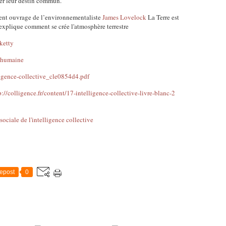
uer leur destin commun.
lent ouvrage de l’environnementaliste
James Lovelock
La Terre est
 explique comment se crée l'atmosphère terrestre
ketty
n_humaine
lligence-collective_cle0854d4.pdf
p://colligence.fr/content/17-intelligence-collective-livre-blanc-2
epost
0