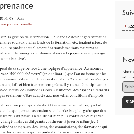
pprenance
Sui
 2016, 08:49am
ion professionnelle
RS
 sur "la gestion de la formation", le scandale des budgets formation
enaires sociaux via les fonds de la formation, etc. feraient mieux de
 qu'il se produit actuellement des transformations majeures en
outissent de l'énergie inutilement dans de la paperasse (au passage
New
 administrative).
n perd de sa superbe face à une logique d'apprenance. Au moment
Abonne
rmer "500 000 chômeurs" (en oubliant 1) que l'on ne forme pas les
article
tairement s'ils en ont la motivation et que 2) la formation n'est pas
Email
n emploi), et bien à ce moment précis, il y a une démultiplication
o-collectifs, des individus isolés sur internet, des espaces alternatifs
et pas seulement d'être adaptés aux nouvelles conditions d'emplois.
tation à l'emploi" qui date du XIXeme siècle, formation, qui fait
 sociale, qui permet l'ascension sociale, n'existe plus guère que dans
r les rails du passé. La réalité est bien plus contrastée et bigarrée
 changé, mais ces dirigeants continuent à jouer le même jeu à
tablir des compteurs, des listes, des commissions, des formations qui
avec les formateurs qui les portent). On ne sort toujours pas du