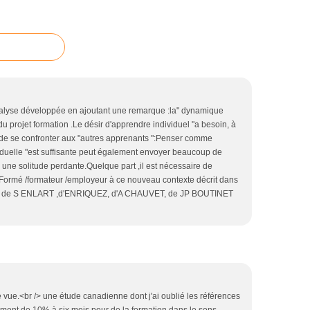
analyse développée en ajoutant une remarque :la" dynamique
 du projet formation .Le désir d'apprendre individuel "a besoin, à
de se confronter aux "autres apprenants ":Penser comme
iduelle "est suffisante peut également envoyer beaucoup de
une solitude perdante.Quelque part ,il est nécessaire de
e Formé /formateur /employeur à ce nouveau contexte décrit dans
vaux de S ENLART ,d'ENRIQUEZ, d'A CHAUVET, de JP BOUTINET
 de vue.<br /> une étude canadienne dont j'ai oublié les références