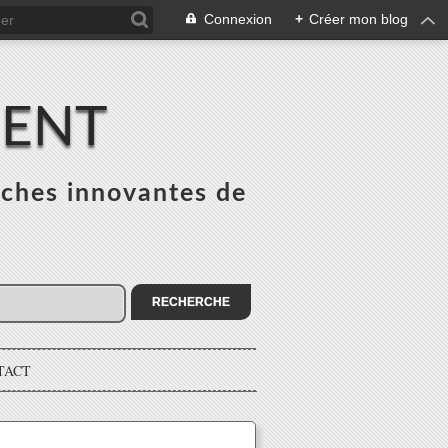
Connexion
+
Créer mon blog
MENT
ches innovantes de
s
TACT