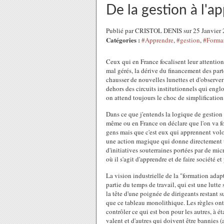
De la gestion à l'a
Publié par CRISTOL DENIS sur 25 Janvier
Catégories :
#Apprendre
,
#gestion
,
#Format
Ceux qui en France focalisent leur attention
mal gérés, la dérive du financement des part
chausser de nouvelles lunettes et d'observer
dehors des circuits institutionnels qui engl
on attend toujours le choc de simplification
Dans ce que j'entends la logique de gestio
même ou en France on déclare que l'on va fo
gens mais que c'est eux qui apprennent volon
une action magique qui donne directement u
d'initiatives souterraines portées par de micr
où il s'agit d'apprendre et de faire société 
La vision industrielle de la "formation adap
partie du temps de travail, qui est une lutte
la tête d'une poignée de dirigeants restant su
que ce tableau monolithique. Les règles ont
contrôler ce qui est bon pour les autres, à é
valent et d'autres qui doivent être bannies (