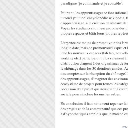
paradigme "je commande et je contrôle".
Pourtant, les apprentissages se font informel
tutoriel youtube, encyclopédie wikipédia, fo
d'apprentissage, à la création de réseaux de
Voyez les étudiants si on leur propose des pl
propres espaces et bâtir leurs propres repère
L'urgence est moins de promouvoir des format
longue date, mais de promouvoir l'esprit et l
idée les nouveaux espaces (fab lab, nouvelle
working etc.) participeront plus surement à 
distribution d'argent à des organismes de for
le chômage dans les 30 dernières années. Au
des comptes sur la résorption du chômage? 
des apprentissages, d'imaginer des environn
écosystème de projets pour toutes les catégo
l'occasion d'un projet qui nous tient à cœur
sociale pour s'inclure les uns les autres.
En conclusion il faut nettement repenser la
des projets et de la communauté que ces proj
à d'hypothétiques emplois que le marché est