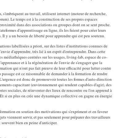
s, s'imbriquent au travail, utilisent internet (moteur de recherche,
rum). Le temps est à la construction de ses propres espaces
 proximité dans des associations ou groupes dont on se sent proche.
ateformes d'apprentissage en ligne, ils les fuient pour créer leurs
s. Il y a un besoin de liberté pour apprendre qui est peu soutenu.
ions labellisées a priori, sur des listes d'institutions connues de
'envie d'apprendre, très lié à un esprit d'entreprendre. Dans cette
s médiathéques centrées sur les usages, living-lab, espace de co-
l'apprenance et à la régénération de l'envie de s'engager que la
mation qui n'ont pas fait preuve de leur efficacité pour lutter contre
 passage est ce raisonnable de demander à la formation de rendre
L'urgence est donc de promouvoir toutes les formes d'auto-direction
ements capacitant (environnement qui rendent capables d'agir), des
ries sociales, de réinventer des lieux de rencontre ou l'on apprend à
. Et si en plus on crée une dynamique collective on gagne en énergie
 formation en soutien des motivations qui s'expriment et en faveur
ets viennent servir, et pas seulement pour préparer des travailleurs
 souvent bien en peine d'anticiper.