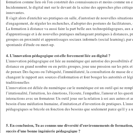
formation comme lieu où l'on construit des connaissances et moins comme un es
Incidemment, le digital met sur le devant de la scène des approches plus critiqu
innovantes.
Il s'agit alors d'enrichir ses pratiques en salle, d'autoriser de nouvelles situatio
d'engagement, de réguler les recherches, d'adopter des postures de facilitateurs
La formation à distance va aussi faire la part belle aux technopédagogues, au
d'apprentissage et à de nouvelles pratiques mélangeant pratiques à distances, pr
groupes en proximité et apprentissages sociaux informels (social learning), par
spontanée d'étude ou meet-up.
4. L’innovation pédagogique est-elle forcement liée au digital ?
L’innovation pédagogique est liée au numérique qui autorise des possibilités d'
distance en grand nombre ou en petits groupes, joue une pression sur les prix et
de penser. Des façons ou l'ubiquité, l'immédiateté, la consultation de masse de
changent le rapport aux sources d'information et font bouger les autorités et lé
traditionnelles
L’innovation est déliée du numérique car le numérique est un outil qui ne rempla
l’irrationalité, l'intuition, les émotions, l'écoute, l'empathie, l'amour et les ques
interactions avec un formateur. Un outil joue sur la relation à soi aux autres et 
besoin d'une médiation humaine, d'imitation,et d'invention de pratiques. L'inn
pédagogiques se bricole en fonction des besoins que seulement parce qu'il y a 
5. En conclusion, Tu as connus une diversité d’environnements de formation, 
succès d’une bonne ingénierie pédagogique ?