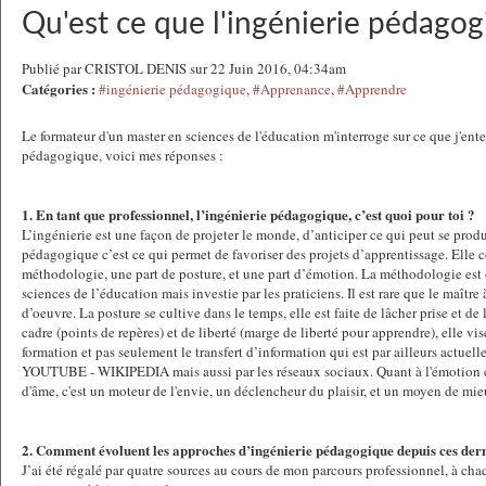
Qu'est ce que l'ingénierie pédago
Publié par CRISTOL DENIS sur 22 Juin 2016, 04:34am
Catégories :
#ingénierie pédagogique
,
#Apprenance
,
#Apprendre
Le formateur d'un master en sciences de l'éducation m'interroge sur ce que j'ent
pédagogique, voici mes réponses :
1. En tant que professionnel, l’ingénierie pédagogique, c’est quoi pour toi ?
L’ingénierie est une façon de projeter le monde, d’anticiper ce qui peut se produ
pédagogique c’est ce qui permet de favoriser des projets d’apprentissage. Elle
méthodologie, une part de posture, et une part d’émotion. La méthodologie est 
sciences de l’éducation mais investie par les praticiens. Il est rare que le maître
d’oeuvre. La posture se cultive dans le temps, elle est faite de lâcher prise et de
cadre (points de repères) et de liberté (marge de liberté pour apprendre), elle vi
formation et pas seulement le transfert d’information qui est par ailleurs actue
YOUTUBE - WIKIPEDIA mais aussi par les réseaux sociaux. Quant à l'émotion c
d'âme, c'est un moteur de l'envie, un déclencheur du plaisir, et un moyen de mie
2. Comment évoluent les approches d’ingénierie pédagogique depuis ces der
J’ai été régalé par quatre sources au cours de mon parcours professionnel, à chaq