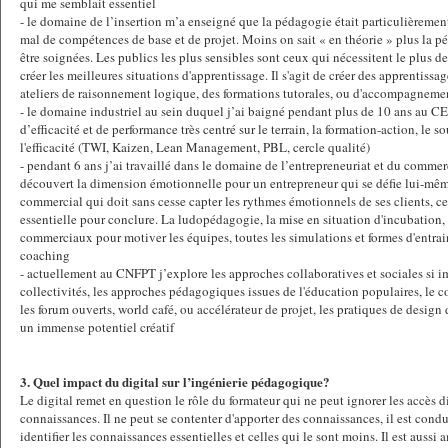
qui me semblait essentiel
- le domaine de l’insertion m’a enseigné que la pédagogie était particulièremen
mal de compétences de base et de projet. Moins on sait « en théorie » plus la 
être soignées. Les publics les plus sensibles sont ceux qui nécessitent le plus
créer les meilleures situations d'apprentissage. Il s'agit de créer des apprentissag
ateliers de raisonnement logique, des formations tutorales, ou d'accompagnemen
- le domaine industriel au sein duquel j’ai baigné pendant plus de 10 ans au 
d’efficacité et de performance très centré sur le terrain, la formation-action, le so
l'efficacité (TWI, Kaizen, Lean Management, PBL, cercle qualité)
- pendant 6 ans j’ai travaillé dans le domaine de l’entrepreneuriat et du commer
découvert la dimension émotionnelle pour un entrepreneur qui se défie lui-m
commercial qui doit sans cesse capter les rythmes émotionnels de ses clients, c
essentielle pour conclure. La ludopédagogie, la mise en situation d'incubation, l
commerciaux pour motiver les équipes, toutes les simulations et formes d'entra
coaching
- actuellement au CNFPT j’explore les approches collaboratives et sociales si i
collectivités, les approches pédagogiques issues de l'éducation populaires, le
les forum ouverts, world café, ou accélérateur de projet, les pratiques de desig
un immense potentiel créatif
3. Quel impact du digital sur l’ingénierie pédagogique?
Le digital remet en question le rôle du formateur qui ne peut ignorer les accès d
connaissances. Il ne peut se contenter d'apporter des connaissances, il est condui
identifier les connaissances essentielles et celles qui le sont moins. Il est aussi 