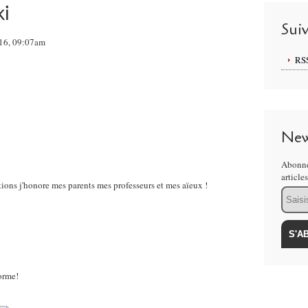
ki
Sui
16, 09:07am
RS
New
Abonne
article
ions j'honore mes parents mes professeurs et mes aïeux !
Email
forme!