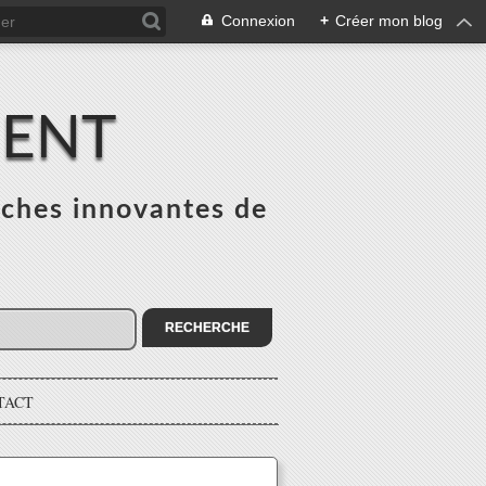
Connexion
+
Créer mon blog
MENT
ches innovantes de
s
TACT