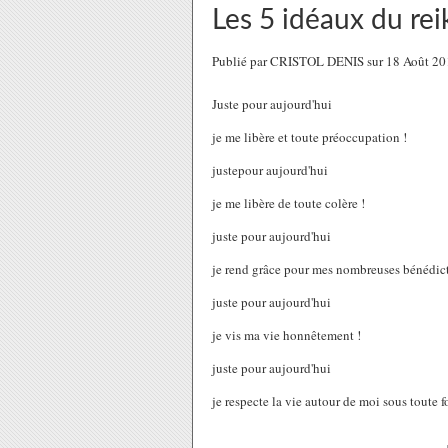
Les 5 idéaux du rei
Publié par CRISTOL DENIS sur 18 Août 20
Juste pour aujourd'hui
je me libère et toute préoccupation !
justepour aujourd'hui
je me libère de toute colère !
juste pour aujourd'hui
je rend grâce pour mes nombreuses bénédict
juste pour aujourd'hui
je vis ma vie honnêtement !
juste pour aujourd'hui
je respecte la vie autour de moi sous toute 