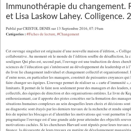
Immunothérapie du changement. 
et Lisa Laskow Lahey. Colligence. 
Publié par CRISTOL DENIS sur 13 Septembre 2016, 07:19am
Catégories :
#Fiches de lecture
,
#Changement
Cet ouvrage singulier est originaire d’une nouvelle maison d’édition, « Collig
collaborative. Au moment où le monde de l’édition souffre de désaffection, la c
souligner. Qui plus est, second pari, l’ouvrage est une traduction de deux cher
sciences de l’éducation qui s’intéressent au développement du leadership et à l
du livre lie changement individuel et changement collectif et organisationnel
d’entre nous, en particulier les managers, construit de puissantes croyances qu
faire changer ses équipes. L’ouvrage permet de réaliser sa « carte d’immunité »,
limitants. Il permet de le faire non seulement pour des managers et des leaders
collectifs, des équipes de direction et des organisations entières. Le livre de K
enthousiasmant, car il apporte des pistes concrètes sur la formation des manager
situations humaines complexes au sein desquelles leurs choix et décisions sont 
au diagnostic sont étayés par les derniers travaux de la recherche et rendu simpl
fois de repérer les blocages et d’identifier les motivations qui vont permettre l’
pragmatique l’ouvrage est d’une grande aide pour atteindre des objectifs souven
motivations cachées. Si les chercheurs Harvard sont réputés pour leurs travaux e
finance, la découverte de leurs travaux en matière de développement managérial