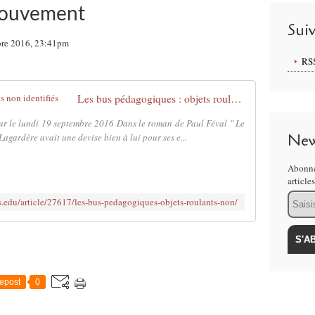
mouvement
Sui
bre 2016, 23:41pm
RS
Les bus pédagogiques : objets roulants non identifiés
jour le lundi 19 septembre 2016 Dans le roman de Paul Féval " Le
New
agardère avait une devise bien à lui pour ses e...
Abonne
article
Email
us.edu/article/27617/les-bus-pedagogiques-objets-roulants-non/
epost
0