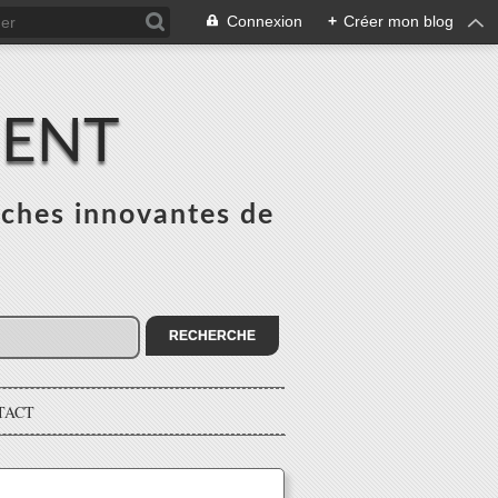
Connexion
+
Créer mon blog
MENT
ches innovantes de
s
TACT