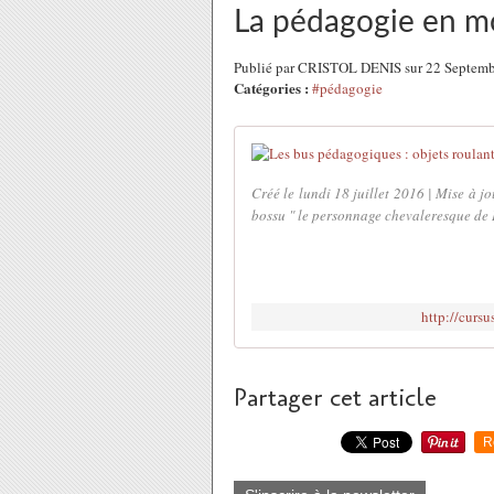
La pédagogie en 
Publié par CRISTOL DENIS sur 22 Septem
Catégories :
#pédagogie
Créé le lundi 18 juillet 2016 | Mise à 
bossu " le personnage chevaleresque de L
http://curs
Partager cet article
R