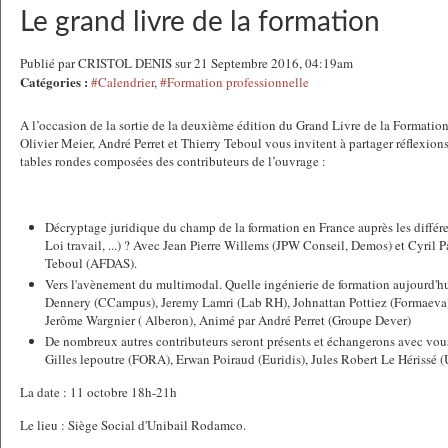
Le grand livre de la formation
Publié par CRISTOL DENIS sur 21 Septembre 2016, 04:19am
Catégories :
#Calendrier
,
#Formation professionnelle
A l’occasion de la sortie de la deuxième édition du Grand Livre de la Formati
Olivier Meier, André Perret et Thierry Teboul vous invitent à partager réflexions
tables rondes composées des contributeurs de l’ouvrage :
Décryptage juridique du champ de la formation en France auprès les différent
Loi travail, ...) ? Avec Jean Pierre Willems (JPW Conseil, Demos) et Cyril P
Teboul (AFDAS).
Vers l'avènement du multimodal. Quelle ingénierie de formation aujourd'h
Dennery (CCampus), Jeremy Lamri (Lab RH), Johnattan Pottiez (Formaeva), 
Jerôme Wargnier ( Alberon), Animé par André Perret (Groupe Dever)
De nombreux autres contributeurs seront présents et échangerons avec vou
Gilles lepoutre (FORA), Erwan Poiraud (Euridis), Jules Robert Le Hérissé 
La date : 11 octobre 18h-21h
Le lieu : Siège Social d'Unibail Rodamco.