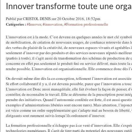
Innover transforme toute une orga
Publié par CRISTOL DENIS sur 20 Octobre 2016, 18:52pm
Catégories :
#Innover
,
#innovation
,
#Formation professionnelle
L’innovation est à la mode. C’est devenu en quelques années le mot clé symbol
de mobilisation, de création de nouveaux usages, de confiance retrouvée dans le
des vertus du plaisir de la créativité, de nouveaux espaces vivants et agréables à 
seulement d’innover par des produits et des services nouveaux réputés meilleurs
(parfois à tords), il s’agit aussi de transformation des schémas de production de
concerne en effet pas seulement le produit fini ou service délivré, mais toute la 
rendre possible. L’innovation est organisationnelle. Elle commence donc dès l’
On devrait même dire dès la-co-conception, tellement l’innovation est associée à
Si effort collaboratif il y a, il est devenu possible, parce que l’innovation a tou
L’innovation est Donc aussi managériale, elle fait évoluer la façon de penser, d’
contrôler, de reconnaître le travail. Elle se détourne de la prescription pour intég
prendre des initiatives. Quand l’autonomie conférée est forte, il est aussi questio
exemples d’administrations libérées sont encore rares). Mais attention, l’injo
est vécu comme un ordre supplémentaire qui s’adapte mal au besoin de liberté, 
dirigeants sont rarement suivis lorsqu’ils ordonnent d’innover.
La formation professionnelle n’échappe pas à ce vent d’innovation. Elle s’expri
technologies numériques. Il s’agit de tirer parti du potentiel des nouveaux outi