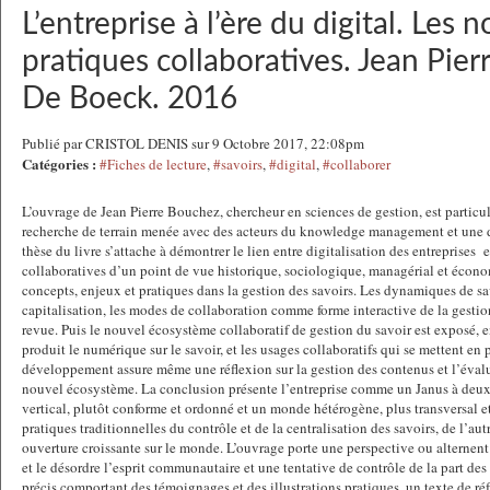
L’entreprise à l’ère du digital. Les 
pratiques collaboratives. Jean Pie
De Boeck. 2016
Publié par CRISTOL DENIS sur 9 Octobre 2017, 22:08pm
Catégories :
#Fiches de lecture
,
#savoirs
,
#digital
,
#collaborer
L’ouvrage de Jean Pierre Bouchez, chercheur en sciences de gestion, est particuli
recherche de terrain menée avec des acteurs du knowledge management et une 
thèse du livre s’attache à démontrer le lien entre digitalisation des entreprises
e
collaboratives d’un point de vue historique, sociologique, managérial et écono
concepts, enjeux et pratiques dans la gestion des savoirs. Les dynamiques de sav
capitalisation, les modes de collaboration comme forme interactive de la gestio
revue. Puis le nouvel écosystème collaboratif de gestion du savoir est exposé, en
produit le numérique sur le savoir, et les usages collaboratifs qui se mettent en
développement assure même une réflexion sur la gestion des contenus et l’éval
nouvel écosystème. La conclusion présente l’entreprise comme un Janus à deux
vertical, plutôt conforme et ordonné et un monde hétérogène, plus transversal et 
pratiques traditionnelles du contrôle et de la centralisation des savoirs, de l’au
ouverture croissante sur le monde. L’ouvrage porte une perspective ou alternent 
et le désordre l’esprit communautaire et une tentative de contrôle de la part de
précis comportant des témoignages et des illustrations pratiques, un texte de 