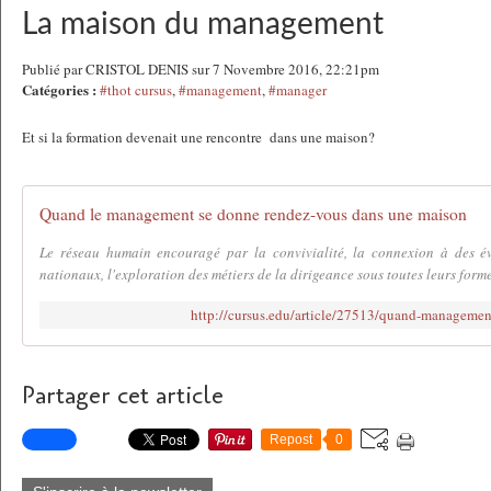
La maison du management
Publié par CRISTOL DENIS sur 7 Novembre 2016, 22:21pm
Catégories :
#thot cursus
,
#management
,
#manager
Et si la formation devenait une rencontre dans une maison?
Quand le management se donne rendez-vous dans une maison
Le réseau humain encouragé par la convivialité, la connexion à des é
nationaux, l'exploration des métiers de la dirigeance sous toutes leurs formes,
http://cursus.edu/article/27513/quand-manageme
Partager cet article
Repost
0