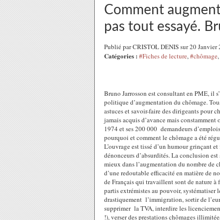
Comment augmenter
pas tout essayé. B
Publié par CRISTOL DENIS sur 20 Janvier
Catégories :
#Fiches de lecture
,
#chômage
Bruno Jarrosson est consultant en PME, il s’
politique d’augmentation du chômage. Tous p
astuces et savoir-faire des dirigeants pour 
jamais acquis d’avance mais constamment 
1974 et ses 200 000 demandeurs d’emplois 
pourquoi et comment le chômage a été rég
L’ouvrage est tissé d’un humour grinçant et f
dénonceurs d’absurdités. La conclusion est 
mieux dans l’augmentation du nombre de chô
d’une redoutable efficacité en matière de no
de Français qui travaillent sont de nature
partis extrémistes au pouvoir, systématiser 
drastiquement l’immigration, sortir de l’eur
supprimer la TVA, interdire les licenciement
!), verser des prestations chômages illimité