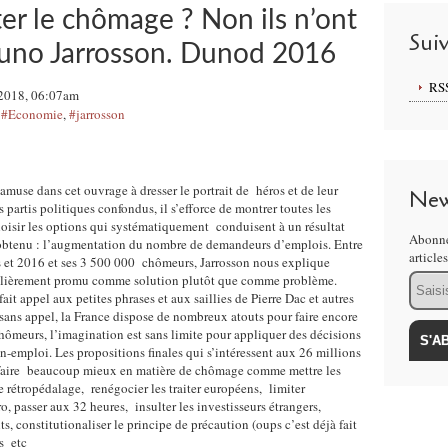
 le chômage ? Non ils n’ont
Sui
runo Jarrosson. Dunod 2016
RS
 2018, 06:07am
,
#Economie
,
#jarrosson
amuse dans cet ouvrage à dresser le portrait de héros et de leur
New
artis politiques confondus, il s’efforce de montrer toutes les
choisir les options qui systématiquement conduisent à un résultat
Abonne
obtenu : l’augmentation du nombre de demandeurs d’emplois. Entre
article
et 2016 et ses 3 500 000 chômeurs, Jarrosson nous explique
Email
ulièrement promu comme solution plutôt que comme problème.
ait appel aux petites phrases et aux saillies de Pierre Dac et autres
sans appel, la France dispose de nombreux atouts pour faire encore
meurs, l’imagination est sans limite pour appliquer des décisions
n-emploi. Les propositions finales qui s’intéressent aux 26 millions
 à faire beaucoup mieux en matière de chômage comme mettre les
le rétropédalage, renégocier les traiter européens, limiter
o, passer aux 32 heures, insulter les investisseurs étrangers,
s, constitutionaliser le principe de précaution (oups c’est déjà fait
es etc