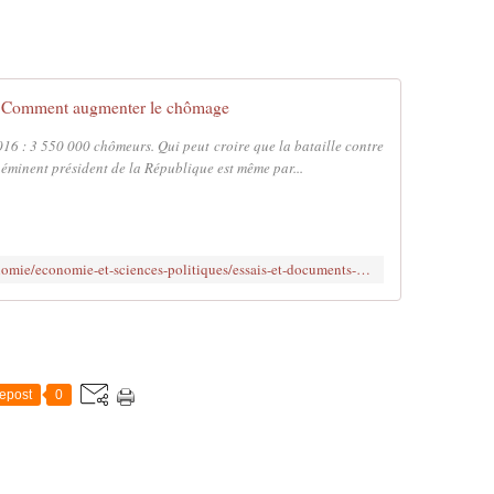
Comment augmenter le chômage
6 : 3 550 000 chômeurs. Qui peut croire que la bataille contre
éminent président de la République est même par...
http://www.dunod.com/entreprise-economie/economie-et-sciences-politiques/essais-et-documents-en-economie/comment-augmenter-le-chomage
epost
0