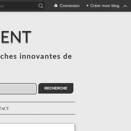
Connexion
+
Créer mon blog
MENT
ches innovantes de
s
TACT