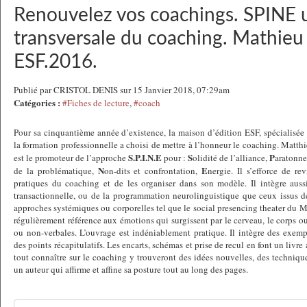
Renouvelez vos coachings. SPINE 
transversale du coaching. Mathie
ESF.2016.
Publié par CRISTOL DENIS sur 15 Janvier 2018, 07:29am
Catégories :
#Fiches de lecture
,
#coach
Pour sa cinquantième année d’existence, la maison d’édition ESF, spécialisée 
la formation professionnelle a choisi de mettre à l’honneur le coaching. Matt
S.P.I.N.E
S
P
est le promoteur de l’approche
pour :
olidité de l’alliance,
aratonne
N
E
de la problématique,
on-dits et confrontation,
nergie. Il s’efforce de re
pratiques du coaching et de les organiser dans son modèle. Il intègre auss
transactionnelle, ou de la programmation neurolinguistique que ceux issus d
approches systémiques ou corporelles tel que le social presencing theater du MI
régulièrement référence aux émotions qui surgissent par le cerveau, le corps ou
ou non-verbales. L’ouvrage est indéniablement pratique. Il intègre des exempl
des points récapitulatifs. Les encarts, schémas et prise de recul en font un livre
tout connaître sur le coaching y trouveront des idées nouvelles, des techniqu
un auteur qui affirme et affine sa posture tout au long des pages.