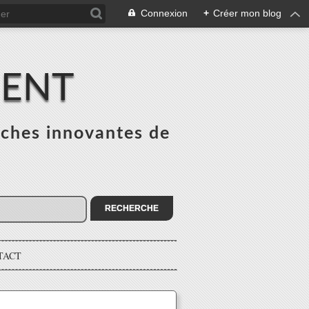
Connexion
+
Créer mon blog
MENT
ches innovantes de
s
TACT