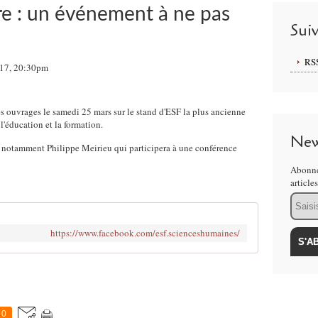
vre : un événement à ne pas
Sui
RS
017, 20:30pm
mes ouvrages le samedi 25 mars sur le stand d'ESF la plus ancienne
l'éducation et la formation.
New
t notamment Philippe Meirieu qui participera à une conférence
Abonne
article
Email
https://www.facebook.com/esf.scienceshumaines/
0