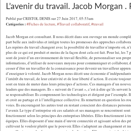
L’avenir du travail. Jacob Morgan 
Publié par CRISTOL DENIS sur 27 Juin 2017, 05:53am
Catégories :
#Fiches de lecture
,
#Travail collaboratif
,
#travail
Jacob Morgan est consultant. Il nous décrit dans son ouvrage un monde complét
part belle aux individus et intègre toutes les promesses des approches collaborat
Les repères du travail changent avec la possibilité de travailler n’importe où, n
plus de ce qui est produit et moins de la façon dont cela est fait. Pour lui, les 7 
sont de jouir d’un environnement de travail flexible, de personnaliser son propre
informations, d’utiliser de nouveaux moyens pour communiquer et collaborer, d
cesser d’être un travailler de la connaissance pour devenir un travailleur appren
d’enseigner à volonté. Jacob Morgan nous décrit une économie d’indépendants 
l’intérêt du travail, de leur créativité et de leur liberté d’action. Il existe touj
sont en train de muter dans leurs principes d’actions. Ces managers d’un nouve
leaders que des managers. Ils « suivent de l’avant », c’est-à-dire qu’ils servent l
se responsabiliser. Ils comprennent les technologies et dirigent par l’exemple. I
et croit au partage et à l’intelligence collective. Ils remettent en question les r
voies. Ils encouragent les autres tout en restant conscient des distances personnel
l’avenir. Le type d’entreprise où ces salariés et ses managers se rencontrent sont
fonctionnent selon les principes des entreprises libérées. Elles fonctionnent à t
équipes. Elles disposent d’une main d’œuvre connectée et agissant selon des pr
cultivent le vouloir plutôt que le pouvoir. Elles s’adaptent au changement et in