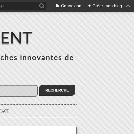
Connexion
+
Créer mon blog
MENT
ches innovantes de
s
TACT