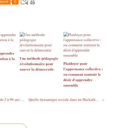
epost
0
pprendre
Une méthode pédagogie
ation à la
Plaidoyer pour
révolutionnaire pour
l'apprenance collective :
sauver la démocratie
ou comment soutenir le
désir d'apprendre
ensemble
Bilan du hackathon apprendre ensemble de 3 à 99 ans à l'ère du numérique
Quelle dynamique sociale dans un Hackathon pédagogique?