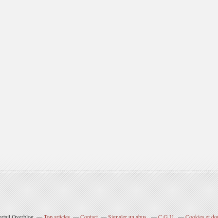
ortail Overblog
Top articles
Contact
Signaler un abus
C.G.U.
Cookies et do