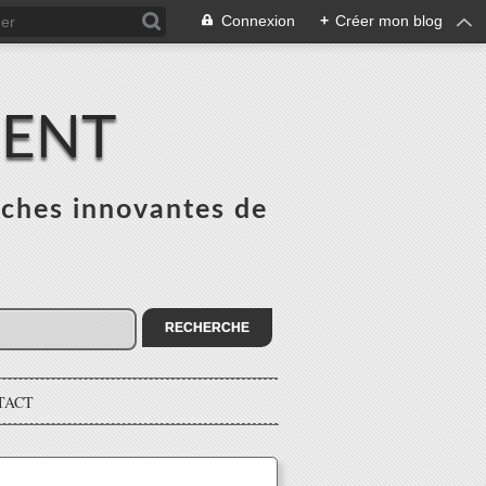
Connexion
+
Créer mon blog
MENT
ches innovantes de
s
TACT