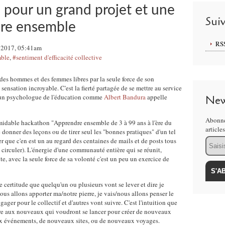
pour un grand projet et une
Sui
ire ensemble
RS
 2017, 05:41am
mble
,
#sentiment d'efficacité collective
r des hommes et des femmes libres par la seule force de son
 sensation incroyable. C'est la fierté partagée de se mettre au service
u'un psychologue de l'éducation comme
Albert Bandura
appelle
New
Abonne
ormidable hackathon "Apprendre ensemble de 3 à 99 ans à l'ère du
article
e donner des leçons ou de tirer seul les "bonnes pratiques" d'un tel
Email
r que c'en est un au regard des centaines de mails et de posts tous
e circuler). L'énergie d'une communauté entière qui se réunit,
te, avec la seule force de sa volonté c'est un peu un exercice de
de certitude que quelqu'un ou plusieurs vont se lever et dire je
nous allons apporter ma/notre pierre, je vais/nous allons penser le
ger pour le collectif et d'autres vont suivre. C'est l'intuition que
re aux nouveaux qui voudront se lancer pour créer de nouveaux
x événements, de nouveaux sites, ou de nouveaux voyages.