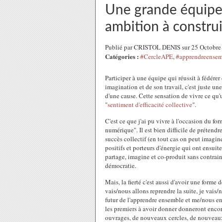
Une grande équipe 
ambition à constru
Publié par CRISTOL DENIS sur 25 Octobre
Catégories :
#CercleAPE
,
#apprendreense
Participer à une équipe qui réussit à fédére
imagination et de son travail, c'est juste une
d'une cause. Cette sensation de vivre ce q
"
sentiment d'efficacité collective
".
C'est ce que j'ai pu vivre à l'occasion du f
numérique". Il est bien difficile de prétendr
succès collectif (en tout cas on peut imagine
positifs et porteurs d'énergie qui ont ensuit
partage, imagine et co-produit sans contrain
démocratie.
Mais, la fierté c'est aussi d'avoir une forme 
vais/nous allons reprendre la suite, je vais/
futur de l'apprendre ensemble et me/nous enga
les premiers à avoir donner donneront enco
ouvrages, de nouveaux cercles, de nouveau