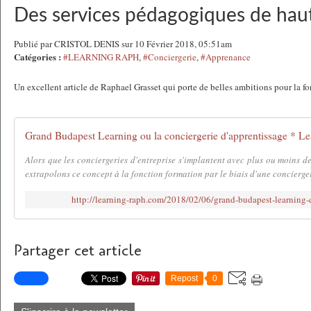
Des services pédagogiques de haut
Publié par CRISTOL DENIS sur 10 Février 2018, 05:51am
Catégories :
#LEARNING RAPH
,
#Conciergerie
,
#Apprenance
Un excellent article de Raphael Grasset qui porte de belles ambitions pour la f
Grand Budapest Learning ou la conciergerie d'apprentissage * L
Alors que les conciergeries d'entreprise s'implantent avec plus ou moins de
extrapolons ce concept à la fonction formation par le biais d'une conciergeri
http://learning-raph.com/2018/02/06/grand-budapest-learning-c
Partager cet article
Repost
0