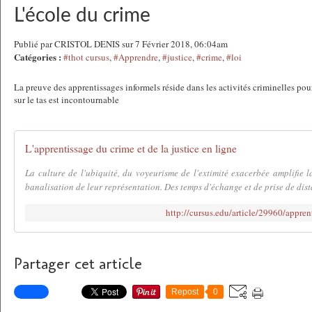
L'école du crime
Publié par CRISTOL DENIS sur 7 Février 2018, 06:04am
Catégories :
#thot cursus
,
#Apprendre
,
#justice
,
#crime
,
#loi
La preuve des apprentissages informels réside dans les activités criminelles pour
sur le tas est incontournable
L'apprentissage du crime et de la justice en ligne
La culture de l'ubiquité, du voyeurisme de l'extimité exacerbée amplifie l
banalisation de leur représentation. Des temps d'échange et de prise de dist
http://cursus.edu/article/29960/appren
Partager cet article
Repost
0