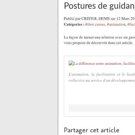
Postures de guida
Publié par CRISTOL DENIS sur 12 Mars 2
Catégories :
#thot cursus
,
#animation
,
#fac
La façon de mener une relation avec un grou
vous propose de découvrir dans cet article.
L'animation, la facilitation et le hos
collective au service d'un développement
Partager cet article