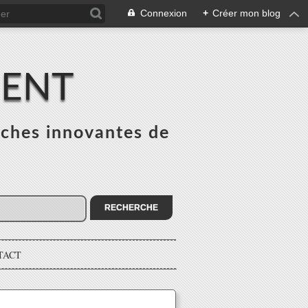
Connexion
+
Créer mon blog
MENT
ches innovantes de
s
TACT