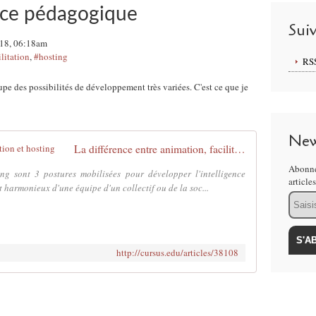
nce pédagogique
Sui
018, 06:18am
ilitation
,
#hosting
RS
pe des possibilités de développement très variées. C'est ce que je
New
La différence entre animation, facilitation et hosting
Abonne
ting sont 3 postures mobilisées pour développer l'intelligence
article
 harmonieux d'une équipe d'un collectif ou de la soc...
Email
http://cursus.edu/articles/38108