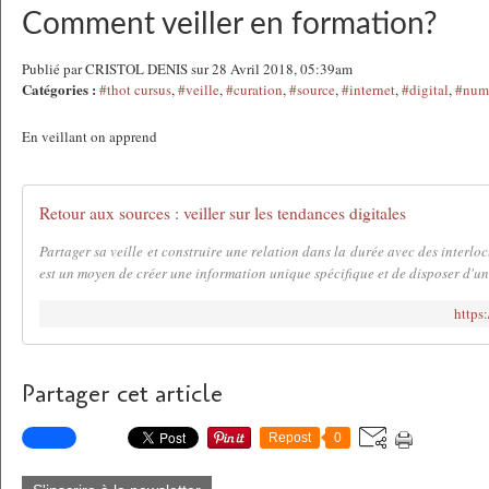
Comment veiller en formation?
Publié par CRISTOL DENIS sur 28 Avril 2018, 05:39am
Catégories :
#thot cursus
,
#veille
,
#curation
,
#source
,
#internet
,
#digital
,
#num
En veillant on apprend
Retour aux sources : veiller sur les tendances digitales
Partager sa veille et construire une relation dans la durée avec des interlo
est un moyen de créer une information unique spécifique et de disposer d'une
https
Partager cet article
Repost
0