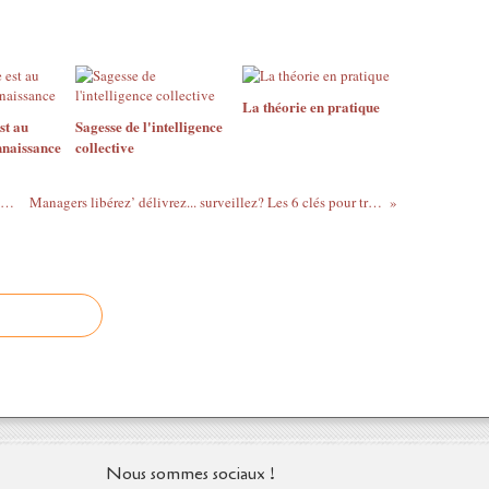
La théorie en pratique
st au
Sagesse de l'intelligence
nnaissance
collective
périence collaborateur. Faites de vos employés les premiers fans de l'entreprise. Corinne Samama. diateino 2017
Managers libérez’ délivrez... surveillez? Les 6 clés pour travailler en confiance. Frédéric Petibon, julie Bastianutti, Marguerite Descamps. Cherche midi 2017
Nous sommes sociaux !