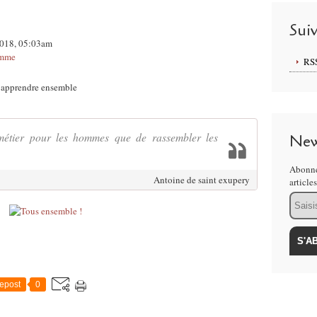
Sui
2018, 05:03am
mme
RS
t apprendre ensemble
 métier pour les hommes que de rassembler les
New
Abonne
Antoine de saint exupery
article
Email
epost
0