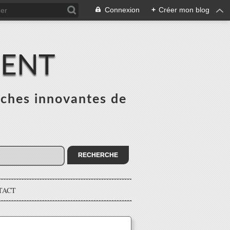
Connexion
+
Créer mon blog
MENT
ches innovantes de
s
TACT