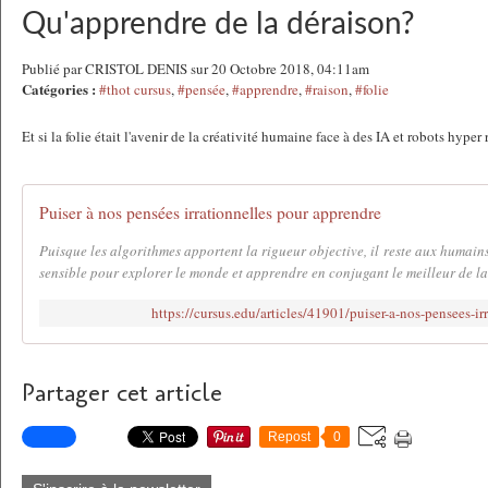
Qu'apprendre de la déraison?
Publié par CRISTOL DENIS sur 20 Octobre 2018, 04:11am
Catégories :
#thot cursus
,
#pensée
,
#apprendre
,
#raison
,
#folie
Et si la folie était l'avenir de la créativité humaine face à des IA et robots hyper
Puiser à nos pensées irrationnelles pour apprendre
Puisque les algorithmes apportent la rigueur objective, il reste aux humains 
sensible pour explorer le monde et apprendre en conjugant le meilleur de la
https://cursus.edu/articles/41901/puiser-a-nos-pensees-ir
Partager cet article
Repost
0