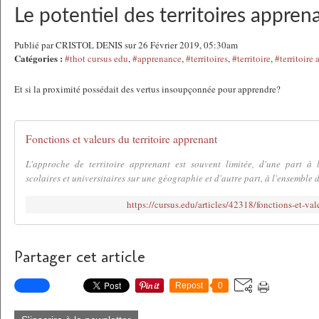
Le potentiel des territoires appren
Publié par CRISTOL DENIS sur 26 Février 2019, 05:30am
Catégories :
#thot cursus edu
,
#apprenance
,
#territoires
,
#territoire
,
#territoire
Et si la proximité possédait des vertus insoupçonnée pour apprendre?
Fonctions et valeurs du territoire apprenant
L'approche de territoire apprenant est souvent limitée, d'une part à l'
scolaires et universitaires sur une géographie et d'autre part, à l'ensemble d
https://cursus.edu/articles/42318/fonctions-et-val
Partager cet article
Repost
0