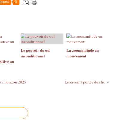
9
epost
0
:
E
r
i
c
M
e
l
Le pouvoir du oui
La zoomanitude en
l
inconditionnel
mouvement
e
sitive au
t
p
o
s à horizon 2025
Le savoir à portée de clic
s
t
e
d
a
n
a
r
t