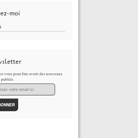
vez-moi
S
n LinkedIn: "A la poursuite des Organisations Positives... #POP #Psy
sletter
z-vous pour être averti des nouveaux
s publiés.