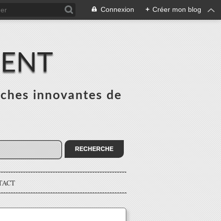
Connexion
+
Créer mon blog
MENT
ches innovantes de
s
TACT