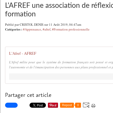
L'AFREF une association de réflexio
formation
Publié par CRISTOL DENIS sur 11 Août 2019, 04:47am
Catégories :
#Apprenance
,
#afref
,
#Formation professionnelle
L'Afref - AFREF
L'Afref milite pour que le système de formation français soit pensé et or
l'autonomie et de l'émancipation des personnes aux plans professionnel et p
Partager cet article
Repost
0