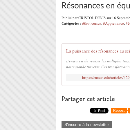
Résonances en équ
Publié par CRISTOL DENIS sur 16 Septem
Catégories :
#thot cursus
,
#Apprenance
,
#é
La puissance des résonances au sei
L'enjeu est de réussir les multiples tra
notre monde traverse. Ces transformation
https://cursus.edu/articles/42
Partager cet article
Repost
S'inscrire à la newsletter