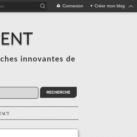
Connexion
+
Créer mon blog
MENT
ches innovantes de
s
TACT