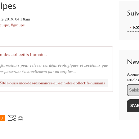
ipes
Sui
bre 2019, 04:18am
quipe
,
#groupe
RS
n des collectifs humains
New
nsformations pour relever les défis écologiques et sociétaux que
s passeront éventuellement par un surplus ...
Abonne
article
950/la-puissance-des-resonances-au-sein-des-collectifs-humains
Email
0