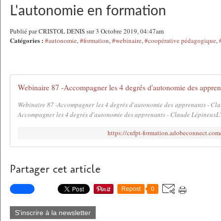
L'autonomie en formation
Publié par CRISTOL DENIS sur 3 Octobre 2019, 04:47am
Catégories :
#autonomie
,
#formation
,
#webinaire
,
#coopérative pédagogique
,
Webinaire 87 -Accompagner les 4 degrés d'autonomie des appren
Webinaire 87 -Accompagner les 4 degrés d'autonomie des apprenants - Cla
Accompagner les 4 degrés d'autonomie des apprenants - Claude LépineuxL'él
https://cnfpt-formation.adobeconnect.co
Partager cet article
Repost
0
S'inscrire à la newsletter