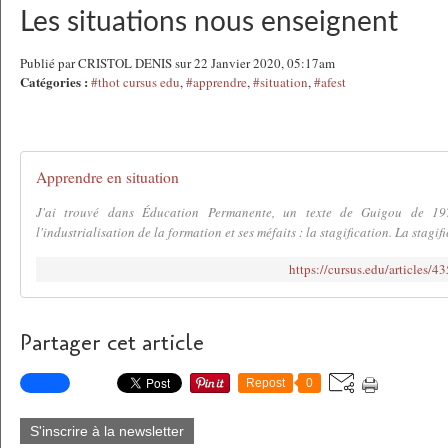
Les situations nous enseignent
Publié par CRISTOL DENIS sur 22 Janvier 2020, 05:17am
Catégories :
#thot cursus edu
,
#apprendre
,
#situation
,
#afest
Apprendre en situation
J'ai trouvé dans Éducation Permanente, un texte de Guigou de 19
l'industrialisation de la formation et ses méfaits : la stagification. La stagifi
https://cursus.edu/articles/4
Partager cet article
Repost
0
S'inscrire à la newsletter