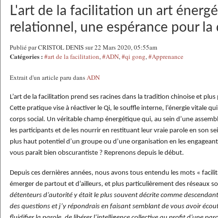
L'art de la facilitation un art énerg
relationnel, une espérance pour la
Publié par CRISTOL DENIS sur 22 Mars 2020, 05:55am
Catégories :
#art de la facilitation
,
#ADN
,
#qi gong
,
#Apprenance
Extrait d'un article paru dans
ADN
L’art de la facilitation prend ses racines dans la tradition chinoise et plu
Cette pratique vise à réactiver le Qi, le souffle interne, l’énergie vitale 
corps social. Un véritable champ énergétique qui, au sein d’une assemblé
les participants et de les nourrir en restituant leur vraie parole en son sein
plus haut potentiel d’un groupe ou d’une organisation en les engagean
vous paraît bien obscurantiste ? Reprenons depuis le début.
Depuis ces dernières années, nous avons tous entendu les mots « facilitat
émerger de partout et d’ailleurs, et plus particulièrement des réseaux s
détenteurs d’autorité y était le plus souvent décrite comme descendant
des questions et j’y répondrais en faisant semblant de vous avoir écout
fluidifier la parole, de libérer l’intelligence collective au profit d’une pa