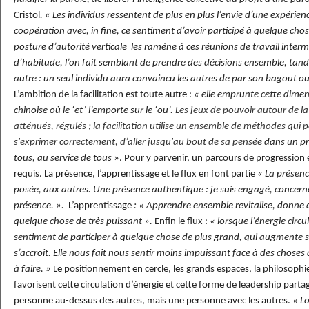
Cristol
. « Les individus ressentent de plus en plus l’envie d’une expérienc
coopération avec, in fine, ce sentiment d’avoir participé à quelque chos
posture d’autorité verticale les ramène à ces réunions de travail inte
d’habitude, l’on fait semblant de prendre des décisions ensemble, tandis
autre : un seul individu aura convaincu les autres de par son bagout ou
L’ambition de la facilitation est toute autre :
« elle emprunte cette dimen
chinoise où le ‘et’ l’emporte sur le ‘ou’.
Les jeux de pouvoir autour de la
atténués, régulés ; la facilitation utilise un ensemble de méthodes qui
s'exprimer correctement, d’aller jusqu'au bout de sa pensée
dans un pr
tous, au service de tous
». Pour y parvenir, un parcours de progression 
requis. La présence, l’apprentissage et le flux en font partie
« La présence
posée, aux autres. Une présence authentique : je suis engagé, concern
présence. ».
L’apprentissage
: « Apprendre ensemble revitalise, donne de 
quelque chose de très puissant ».
Enfin le flux :
« lorsque l’énergie circu
sentiment de participer à quelque chose de plus grand, qui augmente so
s’accroit. Elle nous fait nous sentir moins impuissant face à des chose
à faire. »
Le positionnement en cercle, les grands espaces, la philosoph
favorisent cette circulation d’énergie et cette forme de leadership partag
personne au-dessus des autres, mais une personne avec les autres.
« L