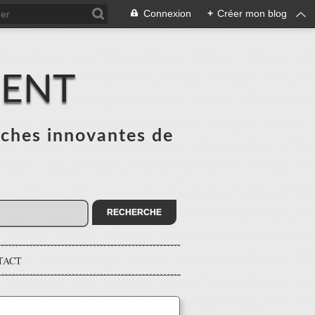
Connexion
+
Créer mon blog
MENT
ches innovantes de
s
TACT