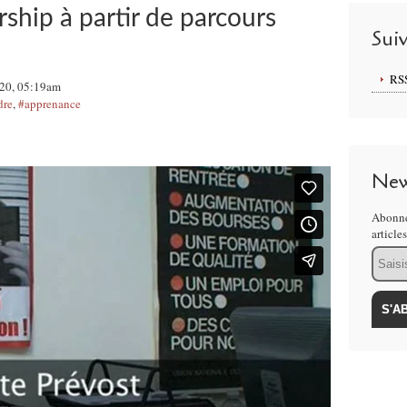
ship à partir de parcours
Sui
RS
020, 05:19am
dre
,
#apprenance
New
Abonne
article
Email