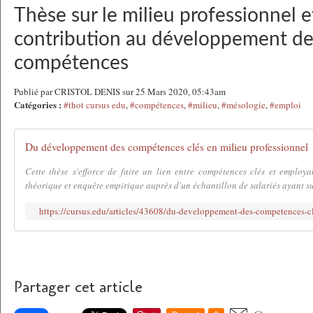
Thèse sur le milieu professionnel e
contribution au développement de
compétences
Publié par CRISTOL DENIS sur 25 Mars 2020, 05:43am
Catégories :
#thot cursus edu
,
#compétences
,
#milieu
,
#mésologie
,
#emploi
Du développement des compétences clés en milieu professionnel
Cette thèse s'efforce de faire un lien entre compétences clés et employab
théorique et enquête empirique auprès d'un échantillon de salariés ayant sui
https://cursus.edu/articles/43608/du-developpement-des-competences-cl
Partager cet article