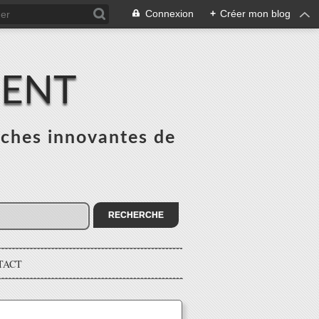
Connexion
+
Créer mon blog
MENT
ches innovantes de
s
TACT