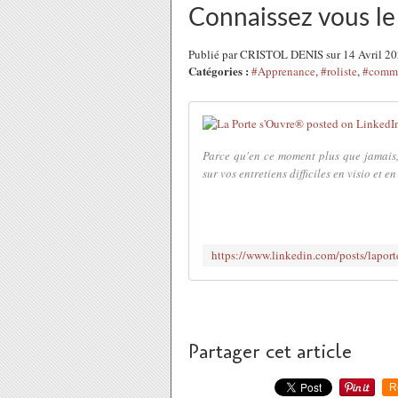
Connaissez vous le 
Publié par CRISTOL DENIS sur 14 Avril 2
Catégories :
#Apprenance
,
#roliste
,
#commu
Parce qu'en ce moment plus que jamais, 
sur vos entretiens difficiles en visio et en 
Partager cet article
R