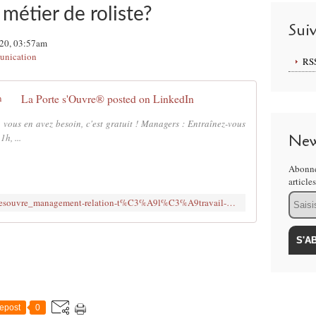
métier de roliste?
Sui
020, 03:57am
nication
RS
La Porte s'Ouvre® posted on LinkedIn
vous en avez besoin, c'est gratuit ! Managers : Entraînez-vous
New
1h, ...
Abonne
article
Email
https://www.linkedin.com/posts/laportesouvre_management-relation-t%C3%A9l%C3%A9travail-activity-6651405345585414144-ePKc
epost
0