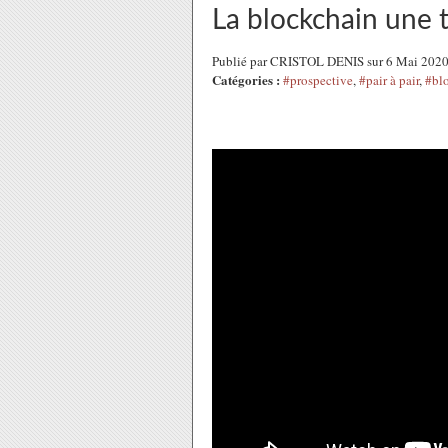
La blockchain une 
Publié par CRISTOL DENIS sur 6 Mai 202
Catégories :
#prospective
,
#pair à pair
,
#bl