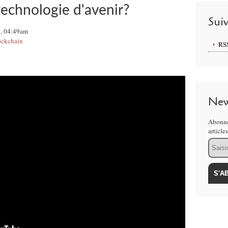
technologie d'avenir?
Sui
0, 04:49am
ockchain
RS
New
Abonne
article
Email