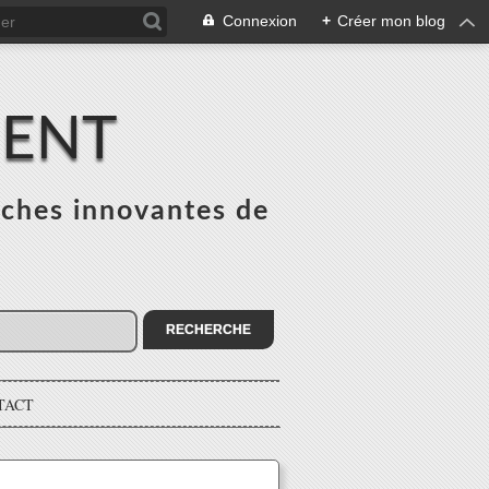
Connexion
+
Créer mon blog
MENT
ches innovantes de
s
TACT