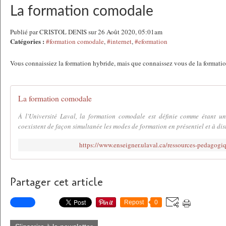
La formation comodale
Publié par CRISTOL DENIS sur 26 Août 2020, 05:01am
Catégories :
#formation comodale
,
#internet
,
#eformation
Vous connaissiez la formation hybride, mais que connaissez vous de la format
La formation comodale
À l'Université Laval, la formation comodale est définie comme étant u
coexistent de façon simultanée les modes de formation en présentiel et à dista
https://www.enseigner.ulaval.ca/ressources-pedagogi
Partager cet article
Repost
0