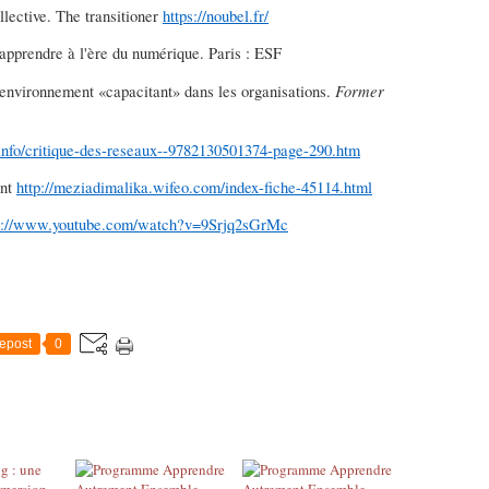
llective. The transitioner
https://noubel.fr/
 apprendre à l'ère du numérique. Paris : ESF
Former
 environnement «capacitant» dans les organisations.
info/critique-des-reseaux--9782130501374-page-290.htm
ant
http://meziadimalika.wifeo.com/index-fiche-45114.html
s://www.youtube.com/watch?v=9Srjq2sGrMc
epost
0