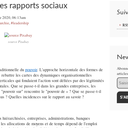
es rapports sociaux
Sui
e 2020, 06:13am
archie
,
#leadership
RS
source Pixabay
New
Abonne
raditionnelle du
pouvoir
. L'approche horizontale des formes de
article
t rebattre les cartes des dynamiques organisationnelles
Email
erticales qui fondaient l'action sont défiées par des légitimités
ntales. Que se passe-t-il dans les grandes entreprises, les
e "pouvoir sur" rencontre le "pouvoir de » ? Que se passe-t-il
s ? Quelles incidences sur le rapport au savoir ?
 hiérarchisées, entreprises, administrations, banques
s, les allocations de moyens et de temps dépend de l'emploi