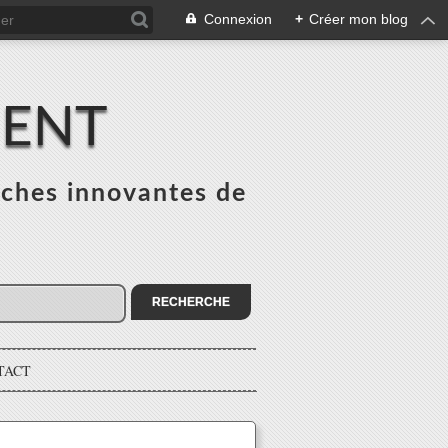
Connexion
+
Créer mon blog
MENT
ches innovantes de
s
TACT