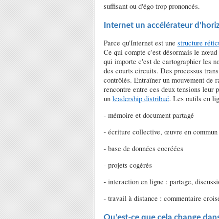
suffisant ou d'égo trop prononcés.
Internet un accélérateur d'hori
Parce qu'Internet est une
structure rétic
Ce qui compte c'est désormais le nœud o
qui importe c'est de cartographier les nœ
des courts circuits. Des processus trans
contrôlés. Entraîner un mouvement de 
rencontre entre ces deux tensions leur pe
un
leadership distribué
. Les outils en l
- mémoire et document partagé
- écriture collective, œuvre en commun
- base de données cocréées
- projets cogérés
- interaction en ligne : partage, discussi
- travail à distance : commentaire croi
Qu'est-ce que cela change dans 