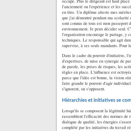
occupé. Plus le dirigeant est haut placé 
l'ancienneté ou l'expérience et les succè
en titre. Un diplôme atteste mes mérites
que j'ai démontré pendant ma scolarité 
sont connus de tous est mon passeport 
environnement. Je peux décider seul. C
l'organisation encourage le partage, y 
techniques. Le responsable qui agit dan
supervise, à ses seuls mandants. Pour le
Dans le cadre du pouvoir d'initiative, l'
d'expertises, de mise en synergie de par
de parole, les prises de risques, les act
règles en place. L'influence est octroyé
parce que l'idée est bonne, la vision sti
faire grandir le pouvoir d'agir individue
s'ignorent, ou s'opposent.
Hiérarchies et initiatives se c
Lorsqu'ils se composent la légitimité hié
rassemblent l'efficacité des normes de 
dialogue de qualité, les énergies s'asse
complété par les initiatives du travail ré