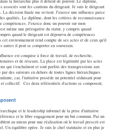
dans la hiérarchie plus il détient de pouvoir. Le diplôme,
s associés sont les cautions du dirigeant. Je suis le dirigeant
. La décision finale me revient. J'exerce une influence parce
des qualités. Le diplôme, dont les critères de reconnaissance
de compétences. J'exerce donc un pouvoir sur mon
'est même une prérogative du statut, y compris quand
compris quand le dirigeant est dépourvu de compétences
s cet environnement rend compte de ses actes et de ceux qu'il
s autres il peut se comporter en souverain.
influence est conquise à force de travail, de recherche,
tenaires et de réseaux. La place est légitimité par les actes
ions qui s'enchaînent et sont parfois des transgressions aux
e par des suiveurs en dehors de toutes lignes hiérarchiques
mulante, car, l'initiative possède un potentiel séduisant pour
l et collectif. Ces deux référentiels d'actions se composent,
omposent
rarchique et le leadership informel de la prise d'initiative
référence et le libre engagement pour un but commun. Par un
mblent au mieux pour une réalisation où le travail prescrit est
el. Un équilibre opère. Je suis le chef statutaire et en plus je