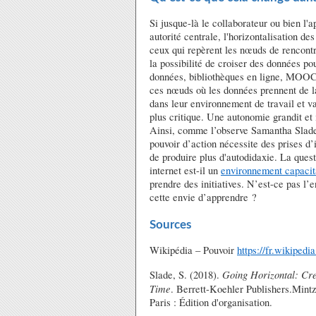
Si jusque-là le collaborateur ou bien l
autorité centrale, l'horizontalisation d
ceux qui repèrent les nœuds de rencontr
la possibilité de croiser des données po
données, bibliothèques en ligne, MOOC, 
ces nœuds où les données prennent de l
dans leur environnement de travail et va
plus critique. Une autonomie grandit et i
Ainsi, comme l’observe Samantha Slade (2
pouvoir d’action nécessite des prises d’i
de produire plus d'autodidaxie. La quest
internet est-il un
environnement capacit
prendre des initiatives. N’est-ce pas l’
cette envie d’apprendre ?
Sources
Wikipédia – Pouvoir
https://fr.wikipedi
Going Horizontal: Cre
Slade, S. (2018).
Time
. Berrett-Koehler Publishers.Mintz
Paris : Édition d'organisation.