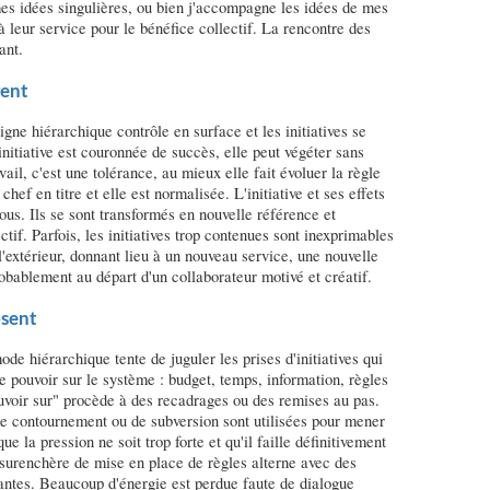
es idées singulières, ou bien j'accompagne les idées de mes
 leur service pour le bénéfice collectif. La rencontre des
ant.
rent
igne hiérarchique contrôle en surface et les initiatives se
initiative est couronnée de succès, elle peut végéter sans
ail, c'est une tolérance, au mieux elle fait évoluer la règle
hef en titre et elle est normalisée. L'initiative et ses effets
 tous. Ils se sont transformés en nouvelle référence et
ctif. Parfois, les initiatives trop contenues sont inexprimables
 l'extérieur, donnant lieu à un nouveau service, une nouvelle
obablement au départ d'un collaborateur motivé et créatif.
osent
e hiérarchique tente de juguler les prises d'initiatives qui
le pouvoir sur le système : budget, temps, information, règles
uvoir sur" procède à des recadrages ou des remises au pas.
de contournement ou de subversion sont utilisées pour mener
ue la pression ne soit trop forte et qu'il faille définitivement
e surenchère de mise en place de règles alterne avec des
vantes. Beaucoup d'énergie est perdue faute de dialogue