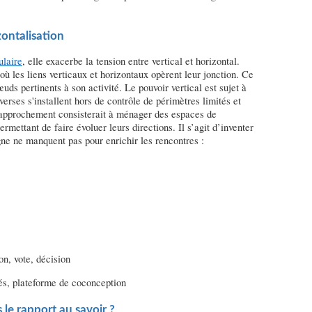
zontalisation
ulaire
, elle exacerbe la tension entre vertical et horizontal.
ù les liens verticaux et horizontaux opèrent leur jonction. Ce
uds pertinents à son activité. Le pouvoir vertical est sujet à
verses s'installent hors de contrôle de périmètres limités et
rapprochement consisterait à ménager des espaces de
rmettant de faire évoluer leurs directions. Il s’agit d’inventer
igne ne manquent pas pour enrichir les rencontres :
on, vote, décision
sés, plateforme de coconception
le rapport au savoir ?