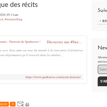
ue des récits
Sui
2020, 05:11am
cit
,
#storrytelling
RS
Découvrez une #StoryOfChange inspirante : l'histoire de Sparknews !
New
e avec deux amis un tour du monde à la rencontre d'initiatives
ons déprimantes qu'il trouvait dans les médias ...
Abonne
article
Email
https://www.sparknews.com/notre-histoire/
epost
0