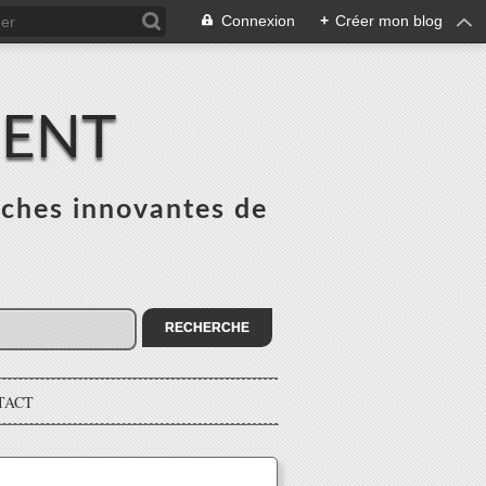
Connexion
+
Créer mon blog
MENT
ches innovantes de
s
TACT