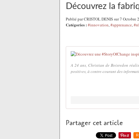
Découvrez la fabriq
Publié par CRISTOL DENIS sur 7 Octobre 
Catégories :
#innovation
,
#apprenance
,
#ré
A 24 ans, Christian de Boisredon réalis
positives, à contre-courant des informati
Partager cet article
R