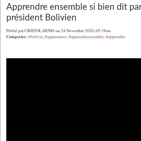
Apprendre ensemble si bien dit par
président Bolivien
Publié par CRISTOL DENIS sur 24 Novembre 2020, 05:19am
Catégories :
#bolivie
,
#apprenance
,
#apprendreensemble
,
#apprendre