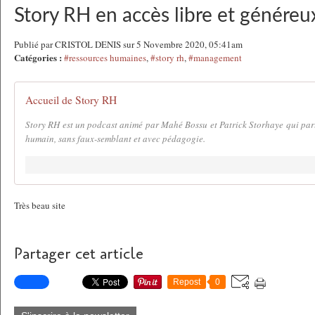
Story RH en accès libre et généreu
Publié par CRISTOL DENIS sur 5 Novembre 2020, 05:41am
Catégories :
#ressources humaines
,
#story rh
,
#management
Accueil de Story RH
Story RH est un podcast animé par Mahé Bossu et Patrick Storhaye qui pa
humain, sans faux-semblant et avec pédagogie.
Très beau site
Partager cet article
Repost
0