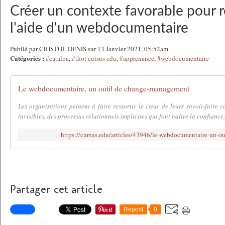
Créer un contexte favorable pour ré
l'aide d'un webdocumentaire
Publié par CRISTOL DENIS sur 13 Janvier 2021, 05:52am
Catégories :
#catalpa
,
#thot cursus edu
,
#apprenance
,
#webdocumentaire
Le webdocumentaire, un outil de change-management
Les organisations peinent à faire ressortir le cœur de leurs savoir-faire c
invisibles, des processus relationnels implicites qui font naître la confiance,
https://cursus.edu/articles/43946/le-webdocumentaire-un-
Partager cet article
Repost
0