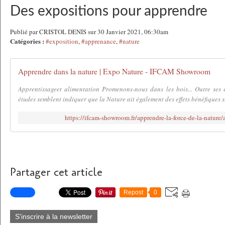
Des expositions pour apprendre
Publié par CRISTOL DENIS sur 30 Janvier 2021, 06:30am
Catégories :
#exposition
,
#apprenance
,
#nature
Apprendre dans la nature | Expo Nature - IFCAM Showroom
Apprentissageet alimentation Promenons-nous dans les bois... Outre ses ef
études semblent indiquer que la Nature ait également des effets bénéfiques su
https://ifcam-showroom.fr/apprendre-la-force-de-la-nature/
Partager cet article
Repost
0
S'inscrire à la newsletter