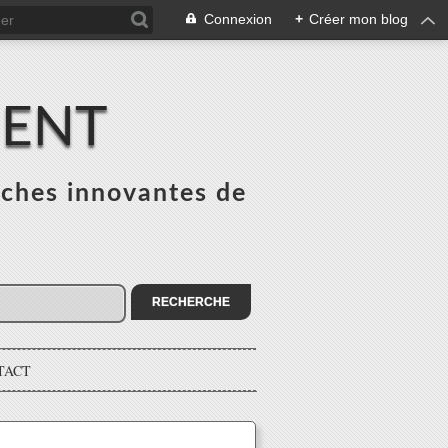
Connexion
+
Créer mon blog
MENT
ches innovantes de
s
TACT