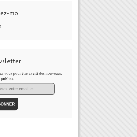
vez-moi
S
sletter
 apprenants : la formation comme projet de société (Denis Cristol - 1/2) -
z-vous pour être averti des nouveaux
s publiés.