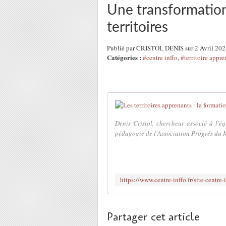
Une transformation 
territoires
Publié par CRISTOL DENIS sur 2 Avril 20
Catégories :
#centre inffo
,
#territoire appre
Denis Cristol, chercheur associé à l'é
pédagogie de l'Association Progrès du M
Partager cet article