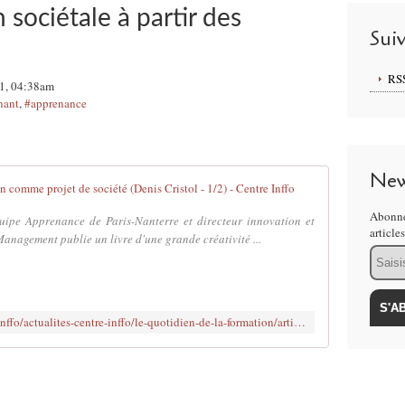
sociétale à partir des
Sui
RS
21, 04:38am
nant
,
#apprenance
New
Les territoires
Abonne
quipe Apprenance de Paris-Nanterre et directeur innovation et
article
anagement publie un livre d'une grande créativité ...
Email
https://www.centre-inffo.fr/site-centre-inffo/actualites-centre-inffo/le-quotidien-de-la-formation/articles-2021/territoires-apprenants-la-formation-comme-projet-de-societe-denis-cristol-1-2