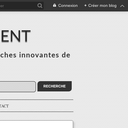
Connexion
+
Créer mon blog
MENT
ches innovantes de
s
TACT