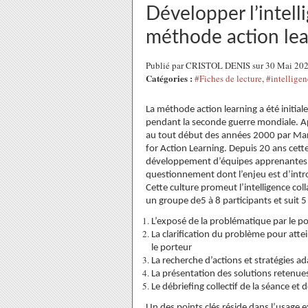
Développer l’intell
méthode action lear
Publié par CRISTOL DENIS sur 30 Mai 20
Catégories :
#Fiches de lecture
,
#intelligen
La méthode action learning a été initia
pendant la seconde guerre mondiale. Apr
au tout début des années 2000 par Marq
for Action Learning. Depuis 20 ans cett
développement d’équipes apprenantes e
questionnement dont l’enjeu est d’intro
Cette culture promeut l’intelligence col
un groupe de5 à 8 participants et suit 
L’exposé de la problématique par le 
La clarification du problème pour attei
le porteur
La recherche d’actions et stratégies a
La présentation des solutions retenue
Le débriefing collectif de la séance et 
Un des points clés réside dans l’usage e