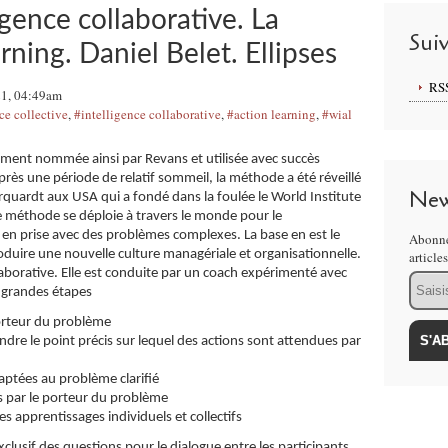
igence collaborative. La
Sui
ning. Daniel Belet. Ellipses
RS
21, 04:49am
ce collective
,
#intelligence collaborative
,
#action learning
,
#wial
lement nommée ainsi par Revans et utilisée avec succès
ès une période de relatif sommeil, la méthode a été réveillé
New
uardt aux USA qui a fondé dans la foulée le World Institute
e méthode se déploie à travers le monde pour le
n prise avec des problèmes complexes. La base en est le
Abonne
duire une nouvelle culture managériale et organisationnelle.
article
laborative. Elle est conduite par un coach expérimenté avec
Email
5 grandes étapes
porteur du problème
ndre le point précis sur lequel des actions sont attendues par
daptées au problème clarifié
s par le porteur du problème
des apprentissages individuels et collectifs
xclusif des questions pour le dialogue entre les participants.