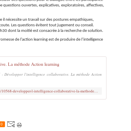
e questions ouvertes, explicatives, exploratoires, affectives,
il nécessite un travail sur des postures empathiques,
écoute. Les questions évitent tout jugement ou conseil.
30 dont la moitié est consacrée à la recherche de solution.
omesse de l’action learning est de produire de l’intelligence
ative. La méthode Action learning
l - Développer l'intelligence collaborative. La méthode Action
https://www.editions-ellipses.fr/accueil/10568-developper-l-intelligence-collaborative-la-methode-action-learning-9782340039889.html
0